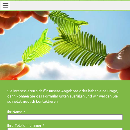
Sie interessieren sich für unsere Angebote oder haben eine Frage,
dann können Sie das Formular unten ausfüllen und wir werden SIe
schnellstmöglich kontaktieren:
Ihr Name
*
Ihre Telefonnummer
*